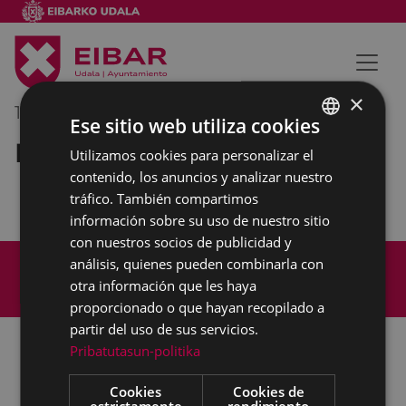
×
17/10/2023
10:00
-
10:30
Ese sitio web utiliza cookies
Reunión interna municipal
Utilizamos cookies para personalizar el
BASQUE
contenido, los anuncios y analizar nuestro
SPANISH
tráfico. También compartimos
información sobre su uso de nuestro sitio
con nuestros socios de publicidad y
Mapa del Sitio
Aviso legal
análisis, quienes pueden combinarla con
Política de cookies
Contacto
otra información que les haya
Accesibilidad
proporcionado o que hayan recopilado a
partir del uso de sus servicios.
Pribatutasun-politika
Todas las redes sociales del Ayuntamiento
Cookies
Cookies de
estrictamente
rendimiento