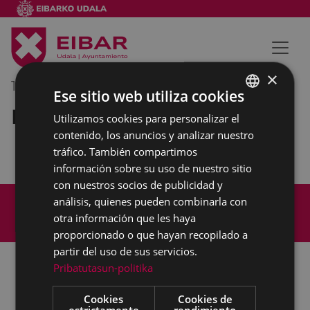
×
18/10/2023
13:00
-
14:00
Ese sitio web utiliza cookies
Reunión externa
Utilizamos cookies para personalizar el
BASQUE
contenido, los anuncios y analizar nuestro
SPANISH
tráfico. También compartimos
información sobre su uso de nuestro sitio
con nuestros socios de publicidad y
Mapa del Sitio
Aviso legal
análisis, quienes pueden combinarla con
Política de cookies
Contacto
otra información que les haya
Accesibilidad
proporcionado o que hayan recopilado a
partir del uso de sus servicios.
Pribatutasun-politika
Todas las redes sociales del Ayuntamiento
Cookies
Cookies de
estrictamente
rendimiento