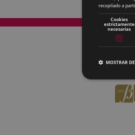
recopilado a parti
Cookies
Mapa del Sitio
estrictamente
necesarias
MOSTRAR DE