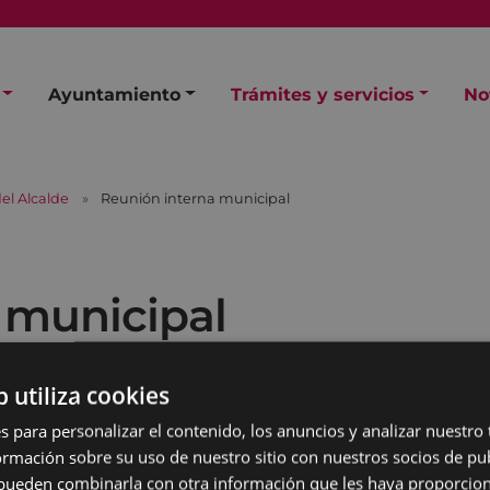
Ayuntamiento
Trámites y servicios
No
el Alcalde
Reunión interna municipal
 municipal
b utiliza cookies
s para personalizar el contenido, los anuncios y analizar nuestro
mación sobre su uso de nuestro sitio con nuestros socios de pub
s pueden combinarla con otra información que les haya proporci