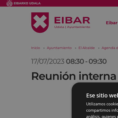
Eibar
Inicio
Ayuntamiento
El Alcalde
Agenda d
17/07/2023
08:30
-
09:30
Reunión interna
Ese sitio we
Utilizamos cookie
compartimos infor
análisis, quiene