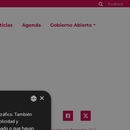
Euskara
ticias
Agenda
Gobierno Abierto
×
 tráfico. También
BASQUE
licidad y
SPANISH
onado o que hayan