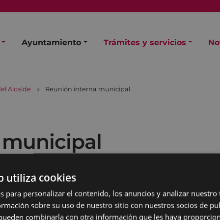
Ayuntamiento
Trámites y servicios
No
el Alcalde
Reunión interna municipal
 municipal
b utiliza cookies
s para personalizar el contenido, los anuncios y analizar nuestro
mación sobre su uso de nuestro sitio con nuestros socios de pub
s pueden combinarla con otra información que les haya proporci