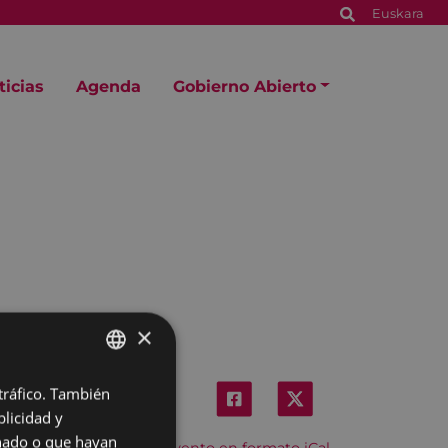
Euskara
ticias
Agenda
Gobierno Abierto
×
 tráfico. También
BASQUE
licidad y
SPANISH
onado o que hayan