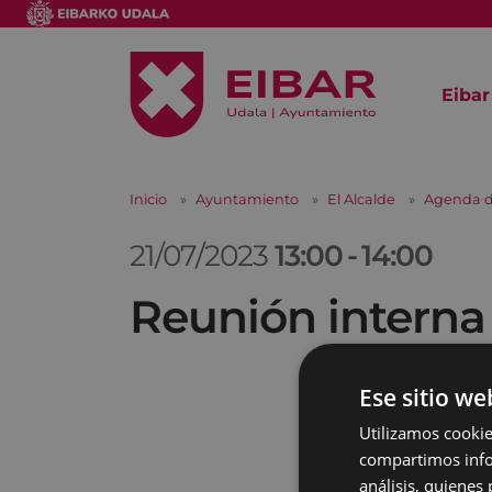
Eibar
Inicio
Ayuntamiento
El Alcalde
Agenda d
21/07/2023
13:00
-
14:00
Reunión interna
Ese sitio we
Utilizamos cookie
compartimos infor
análisis, quiene