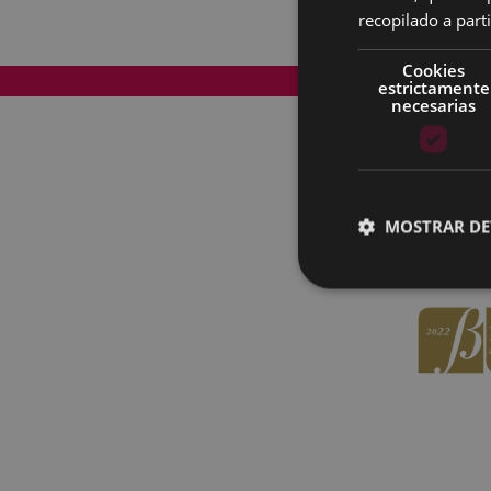
recopilado a parti
Cookies
Mapa del Sitio
estrictamente
necesarias
MOSTRAR DE