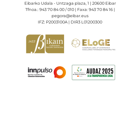
Eibarko Udala - Untzaga plaza, 1 | 20600 Eibar
Tfnoa.: 943 70 84 00 / 010 | Faxa: 943 70 84 16 |
pegora@eibar.eus
IFZ: P2003100A | DIR3 L01200300