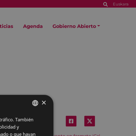
Euskara
ticias
Agenda
Gobierno Abierto
×
 tráfico. También
BASQUE
licidad y
SPANISH
onado o que hayan