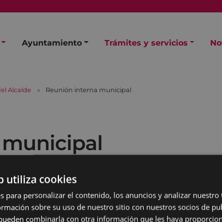
Ayuntamiento
Trámites y servicios
No
el Alcalde
Reunión interna municipal
 municipal
b utiliza cookies
s para personalizar el contenido, los anuncios y analizar nuestro
mación sobre su uso de nuestro sitio con nuestros socios de pub
s pueden combinarla con otra información que les haya proporci