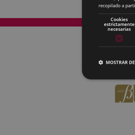
recopilado a parti
Cookies
Mapa del Sitio
estrictamente
necesarias
MOSTRAR DE