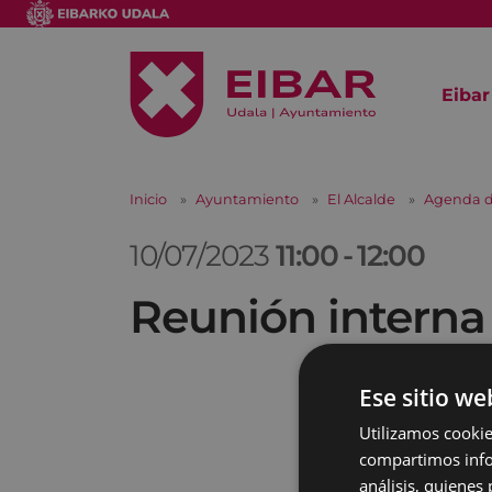
Eibar
Inicio
Ayuntamiento
El Alcalde
Agenda d
10/07/2023
11:00
-
12:00
Reunión interna
Ese sitio we
Utilizamos cookie
compartimos infor
análisis, quiene