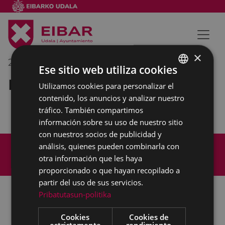
×
20/10/2022
11:00
-
12:30
Ese sitio web utiliza cookies
Reunión interna municipal
Utilizamos cookies para personalizar el
BASQUE
contenido, los anuncios y analizar nuestro
SPANISH
tráfico. También compartimos
información sobre su uso de nuestro sitio
con nuestros socios de publicidad y
Mapa del Sitio
Aviso legal
análisis, quienes pueden combinarla con
Política de cookies
Contacto
otra información que les haya
Accesibilidad
proporcionado o que hayan recopilado a
partir del uso de sus servicios.
Pribatutasun-politika
Todas las redes sociales del Ayuntamiento
Cookies
Cookies de
estrictamente
rendimiento