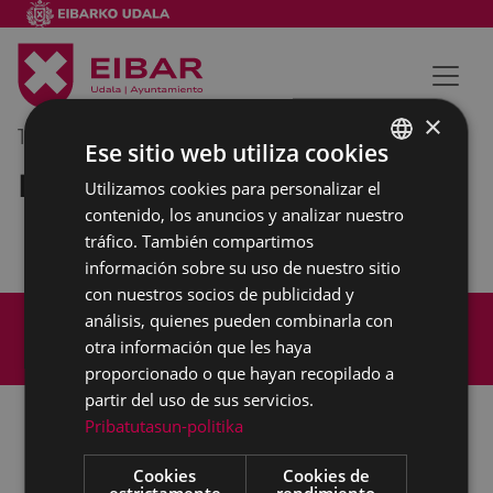
×
19/10/2022
12:00
-
13:00
Ese sitio web utiliza cookies
Reunión interna municipal
Utilizamos cookies para personalizar el
BASQUE
contenido, los anuncios y analizar nuestro
SPANISH
tráfico. También compartimos
información sobre su uso de nuestro sitio
con nuestros socios de publicidad y
Mapa del Sitio
Aviso legal
análisis, quienes pueden combinarla con
Política de cookies
Contacto
otra información que les haya
Accesibilidad
proporcionado o que hayan recopilado a
partir del uso de sus servicios.
Pribatutasun-politika
Todas las redes sociales del Ayuntamiento
Cookies
Cookies de
estrictamente
rendimiento