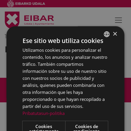
×
10/10/2022
12:00
-
13:30
Ese sitio web utiliza cookies
Reunión interna municipal
Utilizamos cookies para personalizar el
BASQUE
contenido, los anuncios y analizar nuestro
SPANISH
tráfico. También compartimos
información sobre su uso de nuestro sitio
con nuestros socios de publicidad y
Mapa del Sitio
Aviso legal
análisis, quienes pueden combinarla con
Política de cookies
Contacto
otra información que les haya
Accesibilidad
proporcionado o que hayan recopilado a
partir del uso de sus servicios.
Pribatutasun-politika
Todas las redes sociales del Ayuntamiento
Cookies
Cookies de
estrictamente
rendimiento