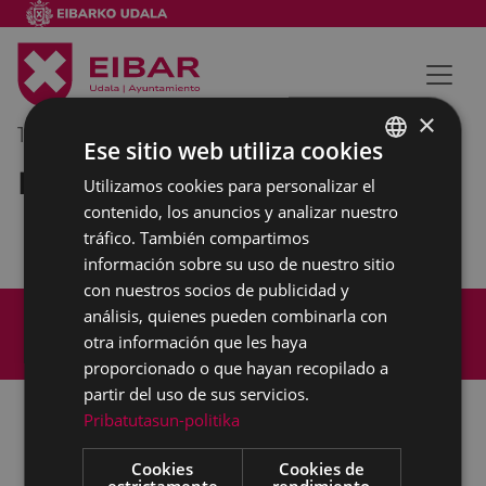
×
14/10/2022
13:00
-
13:30
Ese sitio web utiliza cookies
Reunión interna municipal
Utilizamos cookies para personalizar el
BASQUE
contenido, los anuncios y analizar nuestro
SPANISH
tráfico. También compartimos
información sobre su uso de nuestro sitio
con nuestros socios de publicidad y
Mapa del Sitio
Aviso legal
análisis, quienes pueden combinarla con
Política de cookies
Contacto
otra información que les haya
Accesibilidad
proporcionado o que hayan recopilado a
partir del uso de sus servicios.
Pribatutasun-politika
Todas las redes sociales del Ayuntamiento
Cookies
Cookies de
estrictamente
rendimiento