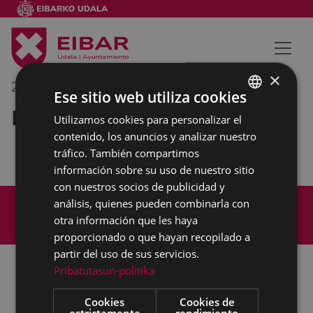
×
26/09/2022
09:30
-
10:30
Ese sitio web utiliza cookies
Reunión interna municipal
Utilizamos cookies para personalizar el
BASQUE
contenido, los anuncios y analizar nuestro
SPANISH
tráfico. También compartimos
información sobre su uso de nuestro sitio
con nuestros socios de publicidad y
Mapa del Sitio
Aviso legal
análisis, quienes pueden combinarla con
Política de cookies
Contacto
otra información que les haya
Accesibilidad
proporcionado o que hayan recopilado a
partir del uso de sus servicios.
Pribatutasun-politika
Todas las redes sociales del Ayuntamiento
Cookies
Cookies de
estrictamente
rendimiento