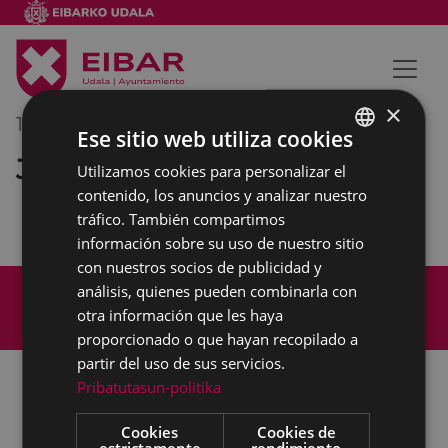
×
16/09/2022
12:00
-
13:00
Ese sitio web utiliza cookies
Junta de Gobierno
Utilizamos cookies para personalizar el
BASQUE
contenido, los anuncios y analizar nuestro
SPANISH
tráfico. También compartimos
información sobre su uso de nuestro sitio
con nuestros socios de publicidad y
Mapa del Sitio
Aviso legal
análisis, quienes pueden combinarla con
Política de cookies
Contacto
otra información que les haya
Accesibilidad
proporcionado o que hayan recopilado a
partir del uso de sus servicios.
Pribatutasun-politika
Todas las redes sociales del Ayuntamiento
Cookies
Cookies de
estrictamente
rendimiento