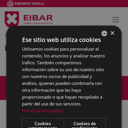
×
15/07/2022
11:30
-
12:00
Ese sitio web utiliza cookies
Reunión interna municipal
Utilizamos cookies para personalizar el
BASQUE
contenido, los anuncios y analizar nuestro
SPANISH
tráfico. También compartimos
información sobre su uso de nuestro sitio
con nuestros socios de publicidad y
Mapa del Sitio
Aviso legal
análisis, quienes pueden combinarla con
Política de cookies
Contacto
otra información que les haya
Accesibilidad
proporcionado o que hayan recopilado a
partir del uso de sus servicios.
Pribatutasun-politika
Todas las redes sociales del Ayuntamiento
Cookies
Cookies de
estrictamente
rendimiento