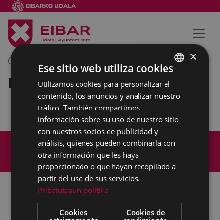
×
01/07/2022
11:30
-
12:00
Ese sitio web utiliza cookies
Reunión interna municipal
Utilizamos cookies para personalizar el
BASQUE
contenido, los anuncios y analizar nuestro
SPANISH
tráfico. También compartimos
información sobre su uso de nuestro sitio
con nuestros socios de publicidad y
Mapa del Sitio
Aviso legal
análisis, quienes pueden combinarla con
Política de cookies
Contacto
otra información que les haya
Accesibilidad
proporcionado o que hayan recopilado a
partir del uso de sus servicios.
Pribatutasun-politika
Todas las redes sociales del Ayuntamiento
Cookies
Cookies de
estrictamente
rendimiento