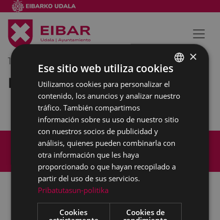
×
16/06/2022
18:00
-
19:00
Ese sitio web utiliza cookies
Reunión externa
Utilizamos cookies para personalizar el
BASQUE
contenido, los anuncios y analizar nuestro
SPANISH
tráfico. También compartimos
información sobre su uso de nuestro sitio
con nuestros socios de publicidad y
Mapa del Sitio
Aviso legal
análisis, quienes pueden combinarla con
Política de cookies
Contacto
otra información que les haya
Accesibilidad
proporcionado o que hayan recopilado a
partir del uso de sus servicios.
Pribatutasun-politika
Todas las redes sociales del Ayuntamiento
Cookies
Cookies de
estrictamente
rendimiento