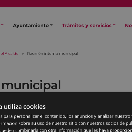
Ayuntamiento
Trámites y servicios
No
el Alcalde
Reunión interna municipal
 municipal
b utiliza cookies
s para personalizar el contenido, los anuncios y analizar nuestro
mación sobre su uso de nuestro sitio con nuestros socios de pub
s pueden combinarla con otra información que les haya proporci