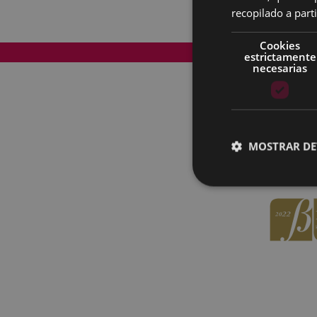
recopilado a parti
Cookies
Mapa del Sitio
estrictamente
necesarias
MOSTRAR DE