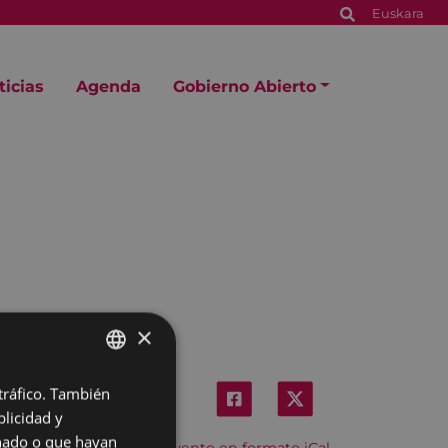
Euskara
ticias
Agenda
Gobierno Abierto
×
 tráfico. También
BASQUE
licidad y
SPANISH
onado o que hayan