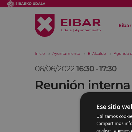
Eibar
Inicio
Ayuntamiento
El Alcalde
Agenda d
06/06/2022
16:30
-
17:30
Reunión interna
Ese sitio we
Utilizamos cookie
compartimos infor
análisis, quiene