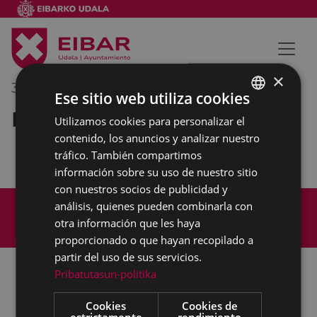
×
30/05/2022
11:30
-
12:00
Ese sitio web utiliza cookies
Reunión interna municipal
Utilizamos cookies para personalizar el
BASQUE
contenido, los anuncios y analizar nuestro
SPANISH
tráfico. También compartimos
información sobre su uso de nuestro sitio
con nuestros socios de publicidad y
Mapa del Sitio
Aviso legal
análisis, quienes pueden combinarla con
Política de cookies
Contacto
otra información que les haya
Accesibilidad
proporcionado o que hayan recopilado a
partir del uso de sus servicios.
Pribatutasun-politika
Todas las redes sociales del Ayuntamiento
Cookies
Cookies de
estrictamente
rendimiento