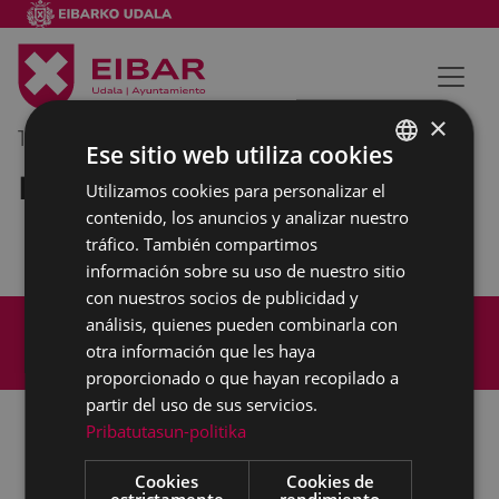
×
18/05/2022
09:30
-
11:00
Ese sitio web utiliza cookies
Reunión externa
Utilizamos cookies para personalizar el
BASQUE
contenido, los anuncios y analizar nuestro
SPANISH
tráfico. También compartimos
información sobre su uso de nuestro sitio
con nuestros socios de publicidad y
Mapa del Sitio
Aviso legal
análisis, quienes pueden combinarla con
Política de cookies
Contacto
otra información que les haya
Accesibilidad
proporcionado o que hayan recopilado a
partir del uso de sus servicios.
Pribatutasun-politika
Todas las redes sociales del Ayuntamiento
Cookies
Cookies de
estrictamente
rendimiento