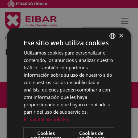
×
01/04/2022
13:30
-
14:00
Ese sitio web utiliza cookies
Reunión interna municipal
Utilizamos cookies para personalizar el
BASQUE
contenido, los anuncios y analizar nuestro
SPANISH
tráfico. También compartimos
información sobre su uso de nuestro sitio
con nuestros socios de publicidad y
Mapa del Sitio
Aviso legal
análisis, quienes pueden combinarla con
Política de cookies
Contacto
otra información que les haya
Accesibilidad
proporcionado o que hayan recopilado a
partir del uso de sus servicios.
Pribatutasun-politika
Todas las redes sociales del Ayuntamiento
Cookies
Cookies de
estrictamente
rendimiento