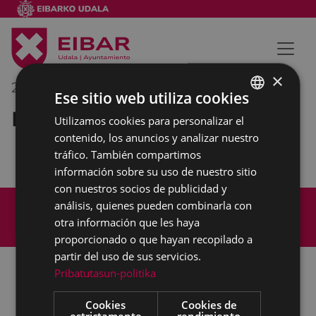
×
24/03/2022
12:00
-
13:00
Ese sitio web utiliza cookies
Reunión externa
Utilizamos cookies para personalizar el
BASQUE
contenido, los anuncios y analizar nuestro
SPANISH
tráfico. También compartimos
información sobre su uso de nuestro sitio
con nuestros socios de publicidad y
Mapa del Sitio
Aviso legal
análisis, quienes pueden combinarla con
Política de cookies
Contacto
otra información que les haya
Accesibilidad
proporcionado o que hayan recopilado a
partir del uso de sus servicios.
Pribatutasun-politika
Todas las redes sociales del Ayuntamiento
Cookies
Cookies de
estrictamente
rendimiento