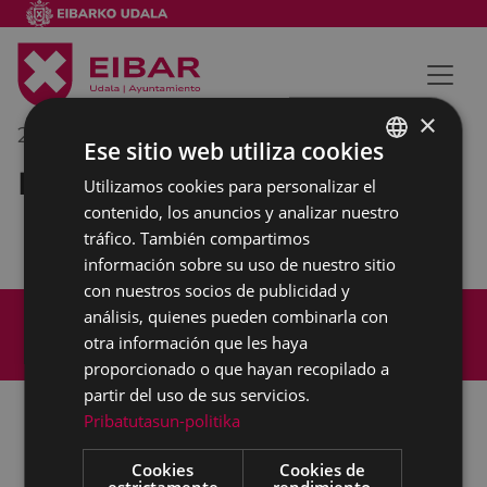
×
21/03/2022
10:00
-
11:00
Ese sitio web utiliza cookies
Reunión interna municipal
Utilizamos cookies para personalizar el
BASQUE
contenido, los anuncios y analizar nuestro
SPANISH
tráfico. También compartimos
información sobre su uso de nuestro sitio
con nuestros socios de publicidad y
Mapa del Sitio
Aviso legal
análisis, quienes pueden combinarla con
Política de cookies
Contacto
otra información que les haya
Accesibilidad
proporcionado o que hayan recopilado a
partir del uso de sus servicios.
Pribatutasun-politika
Todas las redes sociales del Ayuntamiento
Cookies
Cookies de
estrictamente
rendimiento