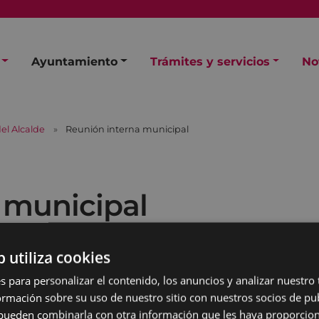
Ayuntamiento
Trámites y servicios
No
el Alcalde
Reunión interna municipal
 municipal
b utiliza cookies
s para personalizar el contenido, los anuncios y analizar nuestro
mación sobre su uso de nuestro sitio con nuestros socios de pub
s pueden combinarla con otra información que les haya proporci