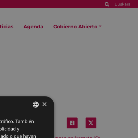
Euskara
ticias
Agenda
Gobierno Abierto
×
 tráfico. También
BASQUE
licidad y
SPANISH
onado o que hayan