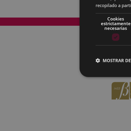
recopilado a parti
Cookies
Mapa del Sitio
estrictamente
necesarias
MOSTRAR DE