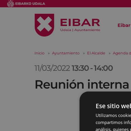
Eibar
Inicio
Ayuntamiento
El Alcalde
Agenda d
11/03/2022
13:30
-
14:00
Reunión interna
Ese sitio we
Utilizamos cookie
compartimos infor
análisis, quiene