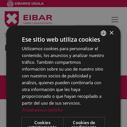
×
11/03/2022
13:00
-
13:30
Ese sitio web utiliza cookies
Reunión interna municipal
Utilizamos cookies para personalizar el
BASQUE
contenido, los anuncios y analizar nuestro
SPANISH
tráfico. También compartimos
información sobre su uso de nuestro sitio
con nuestros socios de publicidad y
Mapa del Sitio
Aviso legal
análisis, quienes pueden combinarla con
Política de cookies
Contacto
otra información que les haya
Accesibilidad
proporcionado o que hayan recopilado a
partir del uso de sus servicios.
Pribatutasun-politika
Todas las redes sociales del Ayuntamiento
Cookies
Cookies de
estrictamente
rendimiento