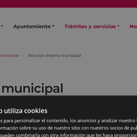
Ayuntamiento
Trámites y servicios
No
el Alcalde
Reunión interna municipal
 municipal
b utiliza cookies
s para personalizar el contenido, los anuncios y analizar nuestro
mación sobre su uso de nuestro sitio con nuestros socios de pub
s pueden combinarla con otra información que les haya proporci