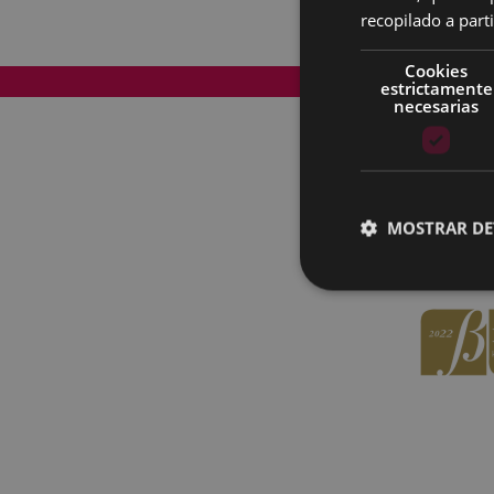
recopilado a parti
Cookies
Mapa del Sitio
estrictamente
necesarias
MOSTRAR DE