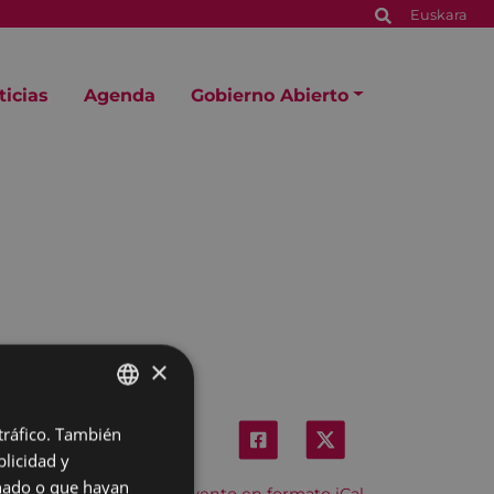
Euskara
ticias
Agenda
Gobierno Abierto
×
 tráfico. También
BASQUE
licidad y
SPANISH
onado o que hayan