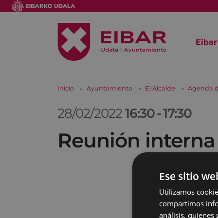
Eibar
Inicio
Ayuntamiento
El Alcalde
Agenda d
28/02/2022
16:30
-
17:30
Reunión interna
Ese sitio we
Utilizamos cookie
compartimos infor
análisis, quiene