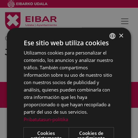
×
04/03/2022
12:00
-
13:00
Ese sitio web utiliza cookies
Junta de gobierno
Utilizamos cookies para personalizar el
BASQUE
contenido, los anuncios y analizar nuestro
SPANISH
tráfico. También compartimos
información sobre su uso de nuestro sitio
con nuestros socios de publicidad y
Mapa del Sitio
Aviso legal
análisis, quienes pueden combinarla con
Política de cookies
Contacto
otra información que les haya
Accesibilidad
proporcionado o que hayan recopilado a
partir del uso de sus servicios.
Pribatutasun-politika
Todas las redes sociales del Ayuntamiento
Cookies
Cookies de
estrictamente
rendimiento