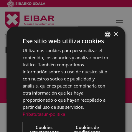
×
18/02/2022
11:30
-
12:00
Ese sitio web utiliza cookies
Reunión interna municipal
Utilizamos cookies para personalizar el
BASQUE
contenido, los anuncios y analizar nuestro
SPANISH
tráfico. También compartimos
información sobre su uso de nuestro sitio
con nuestros socios de publicidad y
Mapa del Sitio
Aviso legal
análisis, quienes pueden combinarla con
Política de cookies
Contacto
otra información que les haya
Accesibilidad
proporcionado o que hayan recopilado a
partir del uso de sus servicios.
Pribatutasun-politika
Todas las redes sociales del Ayuntamiento
Cookies
Cookies de
estrictamente
rendimiento