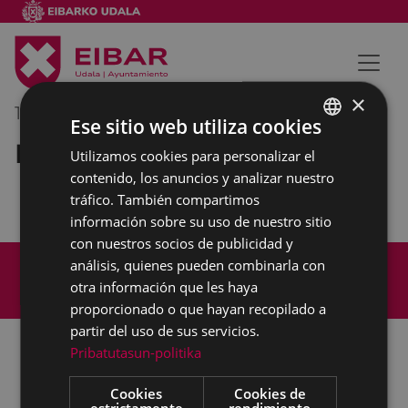
×
14/02/2022
16:30
-
17:30
Ese sitio web utiliza cookies
Reunión interna municipal
Utilizamos cookies para personalizar el
BASQUE
contenido, los anuncios y analizar nuestro
SPANISH
tráfico. También compartimos
información sobre su uso de nuestro sitio
con nuestros socios de publicidad y
Mapa del Sitio
Aviso legal
análisis, quienes pueden combinarla con
Política de cookies
Contacto
otra información que les haya
Accesibilidad
proporcionado o que hayan recopilado a
partir del uso de sus servicios.
Pribatutasun-politika
Todas las redes sociales del Ayuntamiento
Cookies
Cookies de
estrictamente
rendimiento