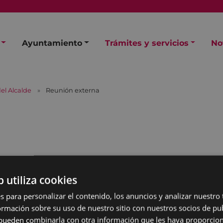
Ayuntamiento
Trámites y servicios
No
el Alcalde
Reunión externa
a
b utiliza cookies
s para personalizar el contenido, los anuncios y analizar nuestro
mación sobre su uso de nuestro sitio con nuestros socios de pub
s pueden combinarla con otra información que les haya proporci