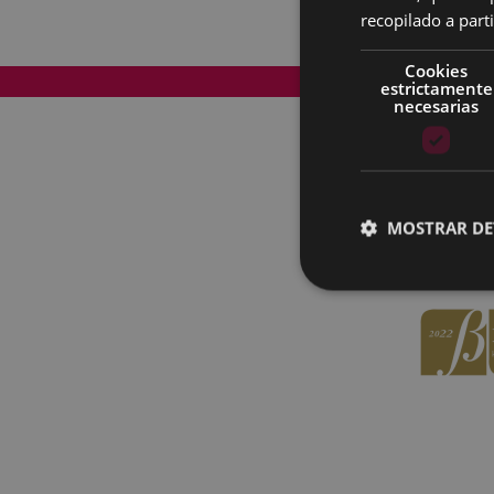
recopilado a parti
Cookies
Mapa del Sitio
estrictamente
necesarias
MOSTRAR DE