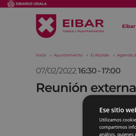
Eibar
Inicio
Ayuntamiento
El Alcalde
Agenda d
07/02/2022
16:30
-
17:00
Reunión extern
Ese sitio we
Utilizamos cookie
compartimos infor
análisis, quiene