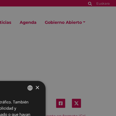
Euskara
ticias
Agenda
Gobierno Abierto
×
 tráfico. También
BASQUE
licidad y
SPANISH
onado o que hayan