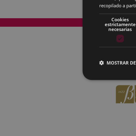
recopilado a parti
Cookies
Mapa del Sitio
estrictamente
necesarias
MOSTRAR DE