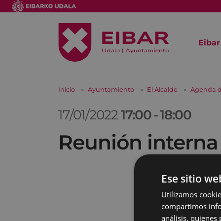
Eibar
Inicio
Ayuntamiento
El Alcalde
Agenda d
17/01/2022
17:00
-
18:00
Reunión interna
Ese sitio we
Utilizamos cookie
compartimos infor
análisis, quiene