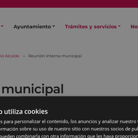
Ayuntamiento
Trámites y servicios
No
el Alcalde
Reunión interna municipal
 municipal
b utiliza cookies
s para personalizar el contenido, los anuncios y analizar nuestro
mación sobre su uso de nuestro sitio con nuestros socios de pub
s pueden combinarla con otra información que les haya proporci