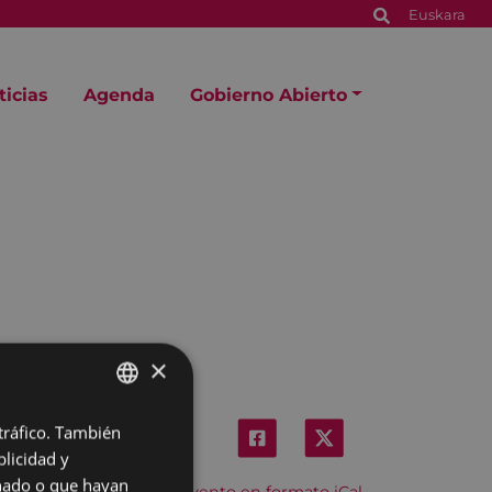
Euskara
ticias
Agenda
Gobierno Abierto
×
 tráfico. También
BASQUE
licidad y
SPANISH
onado o que hayan