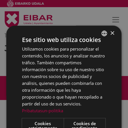
×
14/01/2022
12:00
-
13:00
Ese sitio web utiliza cookies
Junta de Gobierno
Utilizamos cookies para personalizar el
BASQUE
contenido, los anuncios y analizar nuestro
SPANISH
tráfico. También compartimos
información sobre su uso de nuestro sitio
con nuestros socios de publicidad y
Mapa del Sitio
Aviso legal
análisis, quienes pueden combinarla con
Política de cookies
Contacto
otra información que les haya
Accesibilidad
proporcionado o que hayan recopilado a
partir del uso de sus servicios.
Pribatutasun-politika
Todas las redes sociales del Ayuntamiento
Cookies
Cookies de
estrictamente
rendimiento