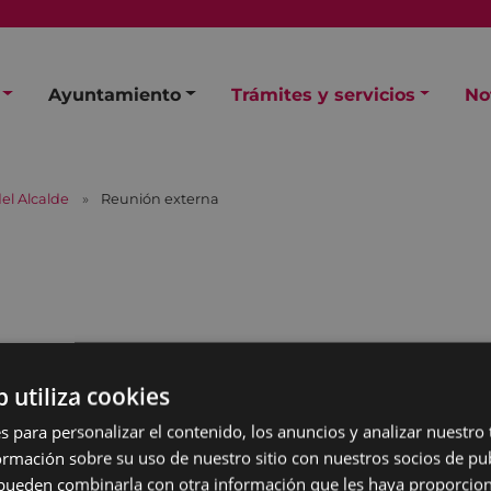
Ayuntamiento
Trámites y servicios
No
el Alcalde
Reunión externa
a
b utiliza cookies
s para personalizar el contenido, los anuncios y analizar nuestro
mación sobre su uso de nuestro sitio con nuestros socios de pub
s pueden combinarla con otra información que les haya proporci