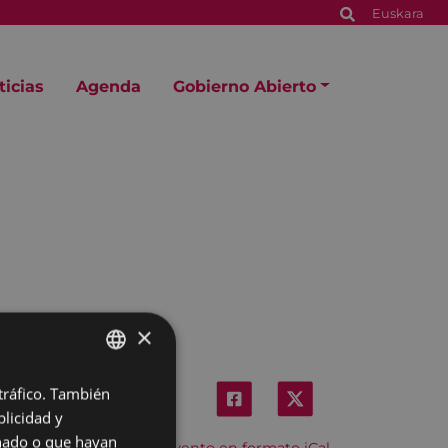
Euskara
ticias
Agenda
Gobierno Abierto
×
 tráfico. También
BASQUE
licidad y
SPANISH
onado o que hayan