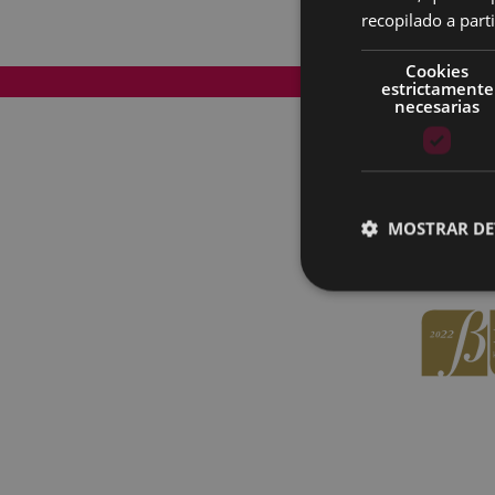
recopilado a parti
Cookies
Mapa del Sitio
estrictamente
necesarias
MOSTRAR DE