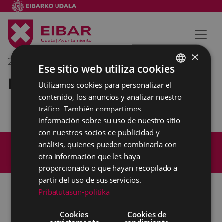
×
22/02/2021
09:20
-
11:30
Ese sitio web utiliza cookies
Reunión externa
Utilizamos cookies para personalizar el
BASQUE
contenido, los anuncios y analizar nuestro
SPANISH
tráfico. También compartimos
información sobre su uso de nuestro sitio
con nuestros socios de publicidad y
Mapa del Sitio
Aviso legal
análisis, quienes pueden combinarla con
Política de cookies
Contacto
otra información que les haya
Accesibilidad
proporcionado o que hayan recopilado a
partir del uso de sus servicios.
Pribatutasun-politika
Todas las redes sociales del Ayuntamiento
Cookies
Cookies de
estrictamente
rendimiento