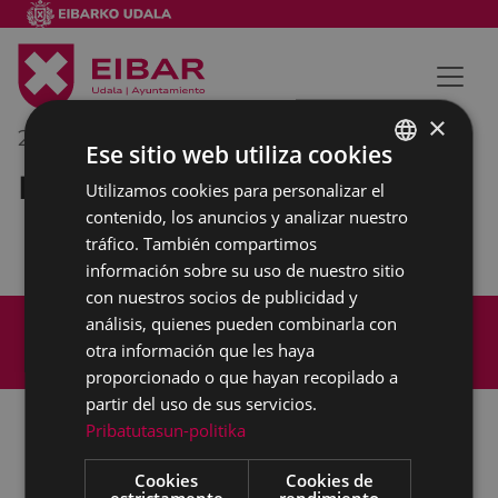
×
23/02/2021
19:00
-
20:30
Ese sitio web utiliza cookies
Reunión externa
Utilizamos cookies para personalizar el
BASQUE
contenido, los anuncios y analizar nuestro
SPANISH
tráfico. También compartimos
información sobre su uso de nuestro sitio
con nuestros socios de publicidad y
Mapa del Sitio
Aviso legal
análisis, quienes pueden combinarla con
Política de cookies
Contacto
otra información que les haya
Accesibilidad
proporcionado o que hayan recopilado a
partir del uso de sus servicios.
Pribatutasun-politika
Todas las redes sociales del Ayuntamiento
Cookies
Cookies de
estrictamente
rendimiento