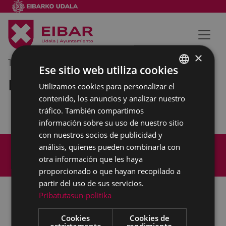
×
15/02/2021
09:30
-
10:30
Ese sitio web utiliza cookies
Reunión externa
Utilizamos cookies para personalizar el
BASQUE
contenido, los anuncios y analizar nuestro
SPANISH
tráfico. También compartimos
información sobre su uso de nuestro sitio
con nuestros socios de publicidad y
Mapa del Sitio
Aviso legal
análisis, quienes pueden combinarla con
Política de cookies
Contacto
otra información que les haya
Accesibilidad
proporcionado o que hayan recopilado a
partir del uso de sus servicios.
Pribatutasun-politika
Todas las redes sociales del Ayuntamiento
Cookies
Cookies de
estrictamente
rendimiento