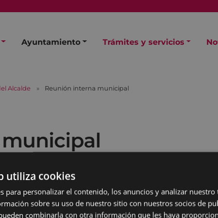
Ayuntamiento
Trámites y servicios
No
el Alcalde
Reunión interna municipal
 municipal
b utiliza cookies
s para personalizar el contenido, los anuncios y analizar nuestro
mación sobre su uso de nuestro sitio con nuestros socios de pub
s pueden combinarla con otra información que les haya proporci