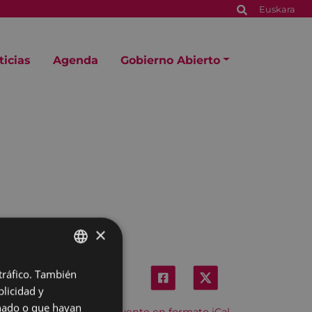
Euskara
ticias
Agenda
Gobierno Abierto
×
 tráfico. También
BASQUE
licidad y
SPANISH
onado o que hayan