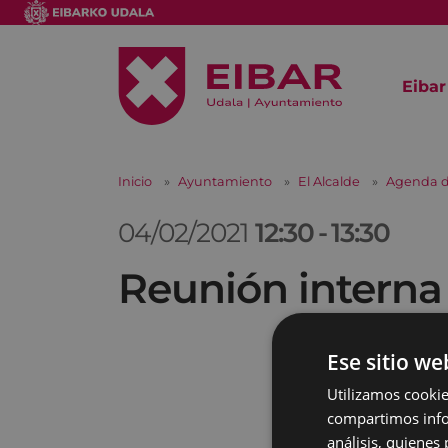
Eibar
Inicio
Ayuntamiento
El Alcalde
Agenda d
04/02/2021
12:30
-
13:30
Reunión interna
Ese sitio we
Utilizamos cookie
compartimos infor
análisis, quiene