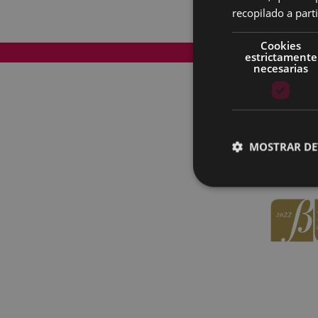
recopilado a parti
Cookies
Mapa del Sitio
estrictamente
necesarias
MOSTRAR DE