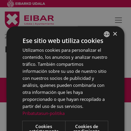
×
22/12/2020
11:00
-
13:30
Ese sitio web utiliza cookies
Reunión externa
Utilizamos cookies para personalizar el
BASQUE
contenido, los anuncios y analizar nuestro
SPANISH
tráfico. También compartimos
información sobre su uso de nuestro sitio
con nuestros socios de publicidad y
Mapa del Sitio
Aviso legal
análisis, quienes pueden combinarla con
Política de cookies
Contacto
otra información que les haya
Accesibilidad
proporcionado o que hayan recopilado a
partir del uso de sus servicios.
Pribatutasun-politika
Todas las redes sociales del Ayuntamiento
Cookies
Cookies de
estrictamente
rendimiento