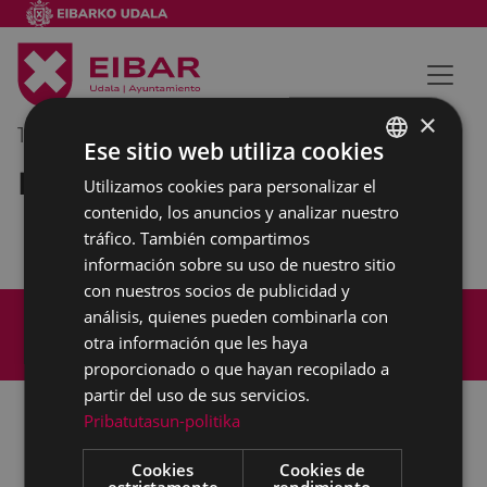
×
15/12/2020
10:00
-
10:30
Ese sitio web utiliza cookies
Reunión interna municipal
Utilizamos cookies para personalizar el
BASQUE
contenido, los anuncios y analizar nuestro
SPANISH
tráfico. También compartimos
información sobre su uso de nuestro sitio
con nuestros socios de publicidad y
Mapa del Sitio
Aviso legal
análisis, quienes pueden combinarla con
Política de cookies
Contacto
otra información que les haya
Accesibilidad
proporcionado o que hayan recopilado a
partir del uso de sus servicios.
Pribatutasun-politika
Todas las redes sociales del Ayuntamiento
Cookies
Cookies de
estrictamente
rendimiento