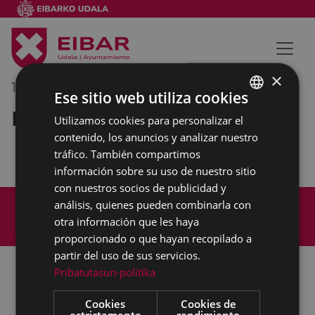
×
13/03/2020
11:30
-
12:30
Ese sitio web utiliza cookies
Reunión externa
Utilizamos cookies para personalizar el
BASQUE
contenido, los anuncios y analizar nuestro
SPANISH
tráfico. También compartimos
información sobre su uso de nuestro sitio
con nuestros socios de publicidad y
Mapa del Sitio
Aviso legal
análisis, quienes pueden combinarla con
Política de cookies
Contacto
otra información que les haya
Accesibilidad
proporcionado o que hayan recopilado a
partir del uso de sus servicios.
Pribatutasun-politika
Todas las redes sociales del Ayuntamiento
Cookies
Cookies de
estrictamente
rendimiento