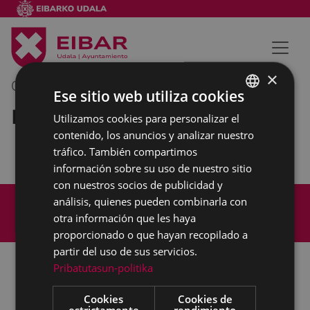
×
09/03/2020
10:00
-
11:00
Ese sitio web utiliza cookies
Reunión interna municipal
Utilizamos cookies para personalizar el
BASQUE
contenido, los anuncios y analizar nuestro
SPANISH
tráfico. También compartimos
información sobre su uso de nuestro sitio
con nuestros socios de publicidad y
Mapa del Sitio
Aviso legal
análisis, quienes pueden combinarla con
Política de cookies
Contacto
otra información que les haya
Accesibilidad
proporcionado o que hayan recopilado a
partir del uso de sus servicios.
Pribatutasun-politika
Todas las redes sociales del Ayuntamiento
Cookies
Cookies de
estrictamente
rendimiento