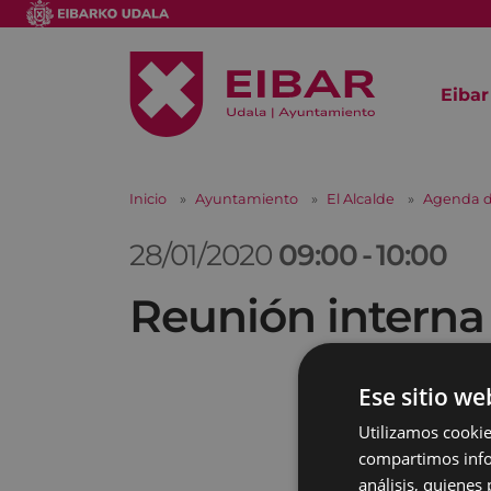
Eibar
Inicio
Ayuntamiento
El Alcalde
Agenda d
28/01/2020
09:00
-
10:00
Reunión interna
Ese sitio we
Utilizamos cookie
compartimos infor
análisis, quiene