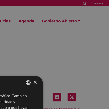
Euskara
ticias
Agenda
Gobierno Abierto
×
 tráfico. También
BASQUE
licidad y
SPANISH
onado o que hayan