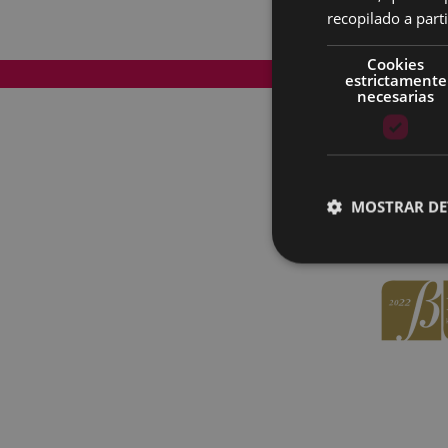
recopilado a parti
Cookies
Mapa del Sitio
estrictamente
necesarias
MOSTRAR DE