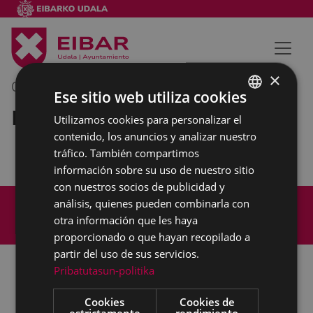
×
03/12/2019
09:30
-
10:30
Ese sitio web utiliza cookies
Reunión interna municipal
Utilizamos cookies para personalizar el
BASQUE
contenido, los anuncios y analizar nuestro
SPANISH
tráfico. También compartimos
información sobre su uso de nuestro sitio
con nuestros socios de publicidad y
Mapa del Sitio
Aviso legal
análisis, quienes pueden combinarla con
Política de cookies
Contacto
otra información que les haya
Accesibilidad
proporcionado o que hayan recopilado a
partir del uso de sus servicios.
Pribatutasun-politika
Todas las redes sociales del Ayuntamiento
Cookies
Cookies de
estrictamente
rendimiento