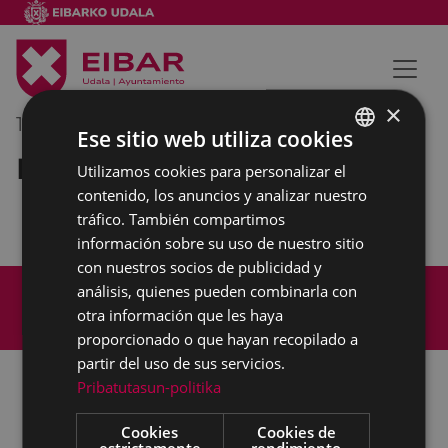
×
12/11/2019
10:00
-
11:00
Ese sitio web utiliza cookies
Reunión interna municipal
Utilizamos cookies para personalizar el
BASQUE
contenido, los anuncios y analizar nuestro
SPANISH
tráfico. También compartimos
información sobre su uso de nuestro sitio
con nuestros socios de publicidad y
Mapa del Sitio
Aviso legal
análisis, quienes pueden combinarla con
Política de cookies
Contacto
otra información que les haya
Accesibilidad
proporcionado o que hayan recopilado a
partir del uso de sus servicios.
Pribatutasun-politika
Todas las redes sociales del Ayuntamiento
Cookies
Cookies de
estrictamente
rendimiento