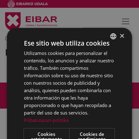
×
04/11/2019
11:00
-
12:00
Ese sitio web utiliza cookies
Reunión interna municipal
Utilizamos cookies para personalizar el
BASQUE
contenido, los anuncios y analizar nuestro
SPANISH
tráfico. También compartimos
información sobre su uso de nuestro sitio
con nuestros socios de publicidad y
Mapa del Sitio
Aviso legal
análisis, quienes pueden combinarla con
Política de cookies
Contacto
otra información que les haya
Accesibilidad
proporcionado o que hayan recopilado a
partir del uso de sus servicios.
Pribatutasun-politika
Todas las redes sociales del Ayuntamiento
Cookies
Cookies de
estrictamente
rendimiento