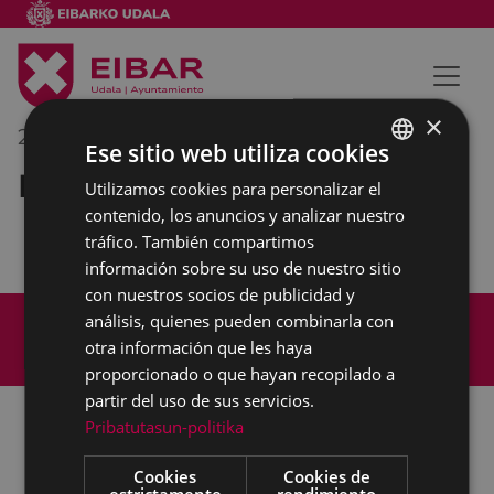
×
21/10/2019
12:00
-
13:00
Ese sitio web utiliza cookies
Reunión interna municipal
Utilizamos cookies para personalizar el
BASQUE
contenido, los anuncios y analizar nuestro
SPANISH
tráfico. También compartimos
información sobre su uso de nuestro sitio
con nuestros socios de publicidad y
Mapa del Sitio
Aviso legal
análisis, quienes pueden combinarla con
Política de cookies
Contacto
otra información que les haya
Accesibilidad
proporcionado o que hayan recopilado a
partir del uso de sus servicios.
Pribatutasun-politika
Todas las redes sociales del Ayuntamiento
Cookies
Cookies de
estrictamente
rendimiento