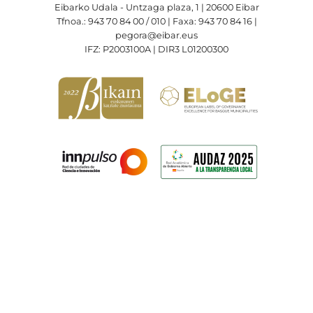
Eibarko Udala - Untzaga plaza, 1 | 20600 Eibar
Tfnoa.: 943 70 84 00 / 010 | Faxa: 943 70 84 16 |
pegora@eibar.eus
IFZ: P2003100A | DIR3 L01200300