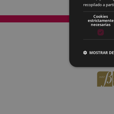
recopilado a parti
Cookies
Mapa del Sitio
estrictamente
necesarias
MOSTRAR DE