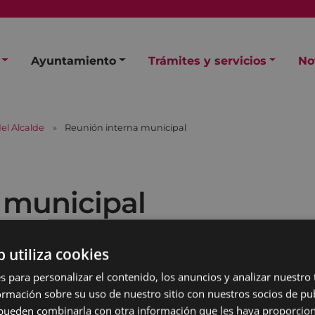
Ayuntamiento
Trámites y servicios
No
el Alcalde
Reunión interna municipal
 municipal
b utiliza cookies
s para personalizar el contenido, los anuncios y analizar nuestro
mación sobre su uso de nuestro sitio con nuestros socios de pub
s pueden combinarla con otra información que les haya proporci