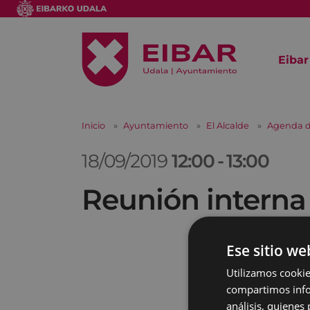
Eibar
Inicio
Ayuntamiento
El Alcalde
Agenda d
18/09/2019
12:00
-
13:00
Reunión interna
Ese sitio we
Utilizamos cookie
compartimos infor
análisis, quiene