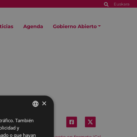
Euskara
ticias
Agenda
Gobierno Abierto
×
 tráfico. También
BASQUE
licidad y
SPANISH
onado o que hayan