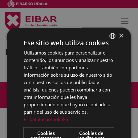
×
17/09/2019
19:00
-
20:00
Ese sitio web utiliza cookies
Reunión interna municipal
Utilizamos cookies para personalizar el
BASQUE
contenido, los anuncios y analizar nuestro
SPANISH
tráfico. También compartimos
información sobre su uso de nuestro sitio
con nuestros socios de publicidad y
Mapa del Sitio
Aviso legal
análisis, quienes pueden combinarla con
Política de cookies
Contacto
otra información que les haya
Accesibilidad
proporcionado o que hayan recopilado a
partir del uso de sus servicios.
Pribatutasun-politika
Todas las redes sociales del Ayuntamiento
Cookies
Cookies de
estrictamente
rendimiento