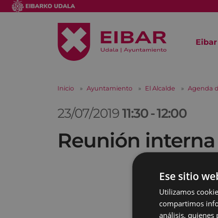
Eibar
Inicio
Ayuntamiento
El Alcalde
Agenda d
23/07/2019
11:30
-
12:00
Reunión interna
Ese sitio we
Utilizamos cookie
compartimos infor
análisis, quiene