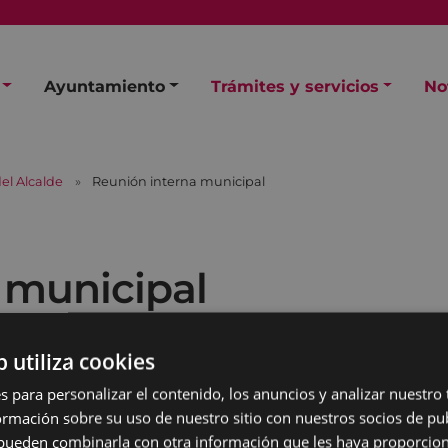
Ayuntamiento
Trámites y servicios
No
el Alcalde
Reunión interna municipal
 municipal
b utiliza cookies
s para personalizar el contenido, los anuncios y analizar nuestro
mación sobre su uso de nuestro sitio con nuestros socios de pub
s pueden combinarla con otra información que les haya proporci