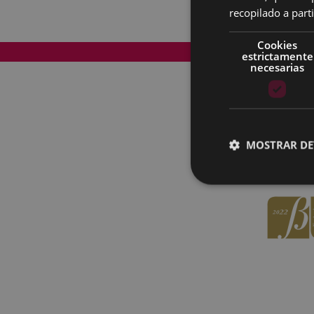
recopilado a parti
Cookies
Mapa del Sitio
estrictamente
necesarias
MOSTRAR DE