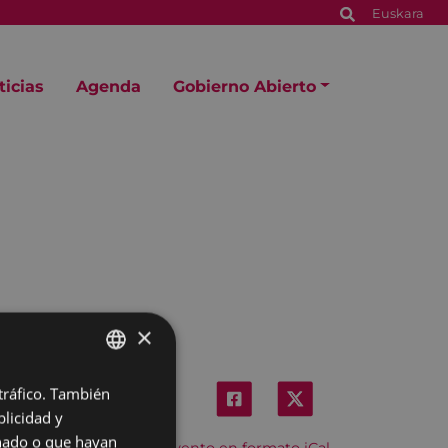
Euskara
ticias
Agenda
Gobierno Abierto
×
 tráfico. También
BASQUE
licidad y
SPANISH
onado o que hayan