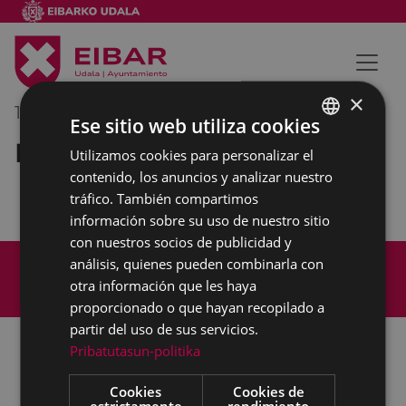
×
15/07/2019
10:00
-
11:00
Ese sitio web utiliza cookies
Reunión interna municipal
Utilizamos cookies para personalizar el
BASQUE
contenido, los anuncios y analizar nuestro
SPANISH
tráfico. También compartimos
información sobre su uso de nuestro sitio
con nuestros socios de publicidad y
Mapa del Sitio
Aviso legal
análisis, quienes pueden combinarla con
Política de cookies
Contacto
otra información que les haya
Accesibilidad
proporcionado o que hayan recopilado a
partir del uso de sus servicios.
Pribatutasun-politika
Todas las redes sociales del Ayuntamiento
Cookies
Cookies de
estrictamente
rendimiento