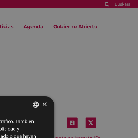
Euskara
ticias
Agenda
Gobierno Abierto
×
 tráfico. También
BASQUE
licidad y
SPANISH
onado o que hayan