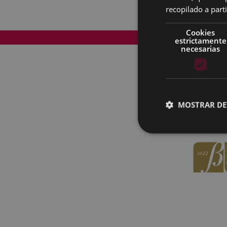
recopilado a parti
Cookies
Mapa del Sitio
estrictamente
necesarias
MOSTRAR DE