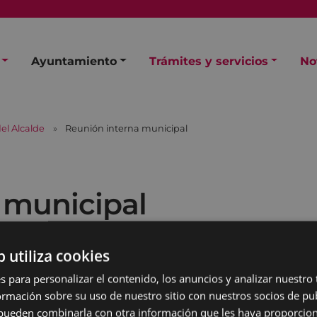
Ayuntamiento
Trámites y servicios
No
el Alcalde
Reunión interna municipal
 municipal
b utiliza cookies
s para personalizar el contenido, los anuncios y analizar nuestro
mación sobre su uso de nuestro sitio con nuestros socios de pub
s pueden combinarla con otra información que les haya proporci