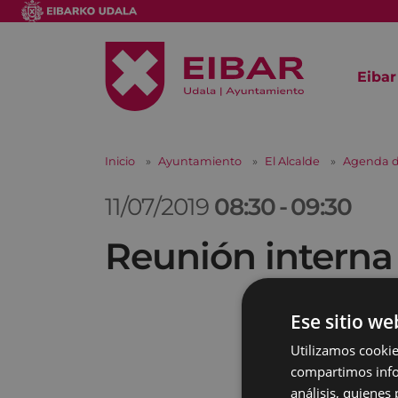
Eibar
Inicio
Ayuntamiento
El Alcalde
Agenda d
11/07/2019
08:30
-
09:30
Reunión interna
Ese sitio we
Utilizamos cookie
compartimos infor
análisis, quiene